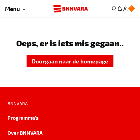
Menu
Oeps, er is iets mis gegaan..
Doorgaan naar de homepage
BNNVARA
Programma's
Over BNNVARA