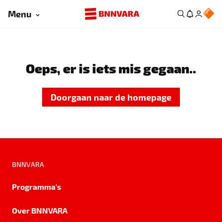
Menu
Oeps, er is iets mis gegaan..
Doorgaan naar de homepage
BNNVARA
Programma's
Over BNNVARA