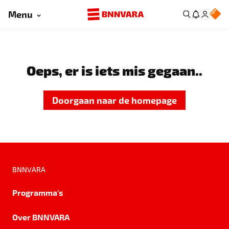
Menu
Oeps, er is iets mis gegaan..
Doorgaan naar de homepage
BNNVARA
Programma's
Over BNNVARA