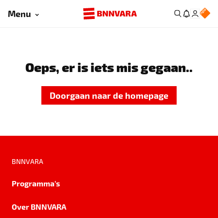
Menu
Oeps, er is iets mis gegaan..
Doorgaan naar de homepage
BNNVARA
Programma's
Over BNNVARA