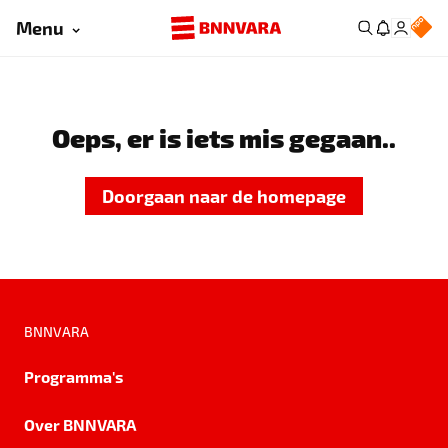
Menu
Oeps, er is iets mis gegaan..
Doorgaan naar de homepage
BNNVARA
Programma's
Over BNNVARA