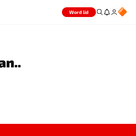
Word lid
an..