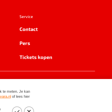
Service
Contact
Pers
Tickets kopen
RSIN 8531 62 402