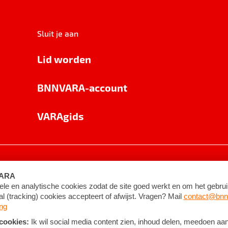
Sluit je aan
Lid worden
BNNVARA-account
VARAgids
voorwaarden
©
2026
BNNVARA