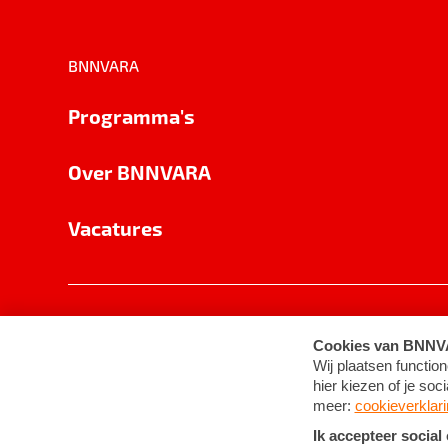
BNNVARA
Programma's
Over BNNVARA
Vacatures
Privacy
Cookie-instellingen
Algemene 