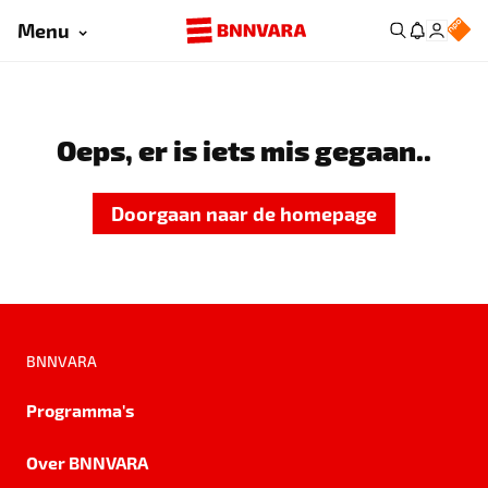
Menu
Oeps, er is iets mis gegaan..
Doorgaan naar de homepage
BNNVARA
Programma's
Over BNNVARA