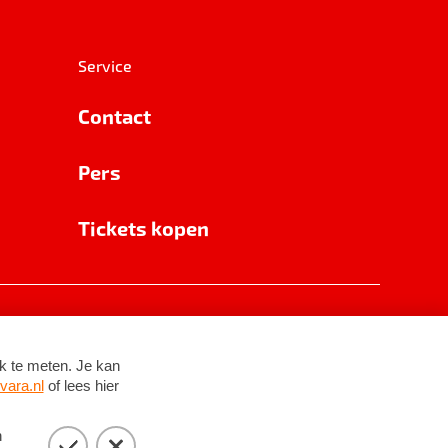
Service
Contact
Pers
Tickets kopen
RSIN 8531 62 402