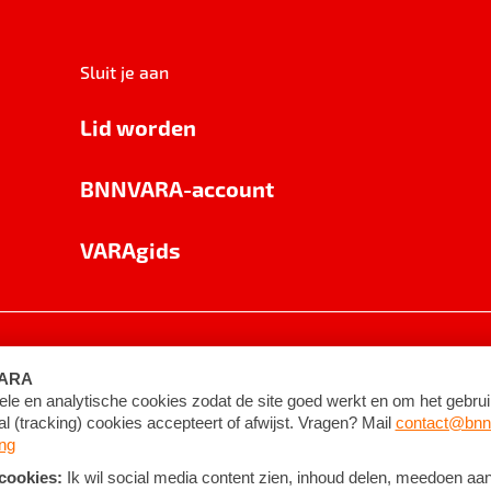
Sluit je aan
Lid worden
BNNVARA-account
VARAgids
voorwaarden
©
2026
BNNVARA