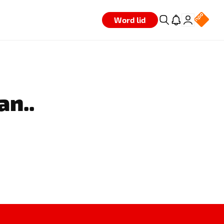
Word lid
an..