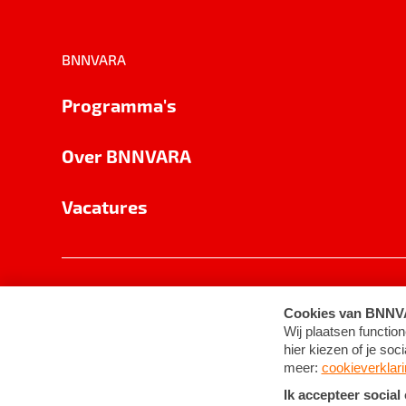
BNNVARA
Programma's
Over BNNVARA
Vacatures
Privacy
Cookie-instellingen
Algemene 