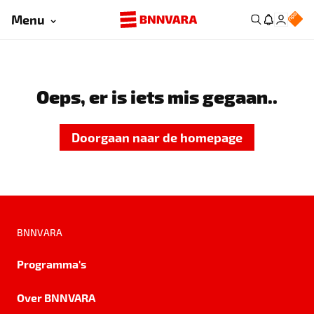
Menu
Oeps, er is iets mis gegaan..
Doorgaan naar de homepage
BNNVARA
Programma's
Over BNNVARA