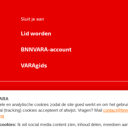
Sluit je aan
Lid worden
BNNVARA-account
VARAgids
voorwaarden
©
2026
BNNVARA