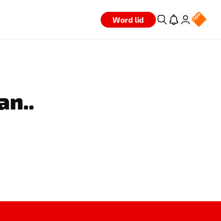
Word lid
an..