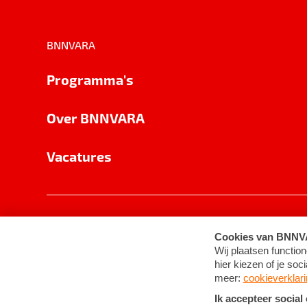
BNNVARA
Programma's
Over BNNVARA
Vacatures
Privacy
Cookie-instellingen
Algemene 