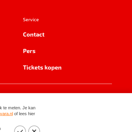
Service
Contact
Pers
Tickets kopen
RSIN 8531 62 402