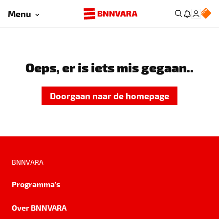
Menu
Oeps, er is iets mis gegaan..
Doorgaan naar de homepage
BNNVARA
Programma's
Over BNNVARA