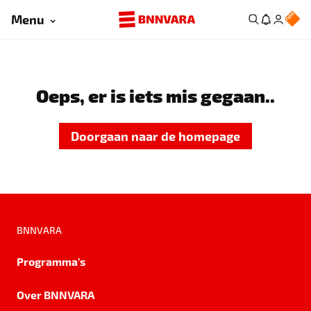
Menu
Oeps, er is iets mis gegaan..
Doorgaan naar de homepage
BNNVARA
Programma's
Over BNNVARA