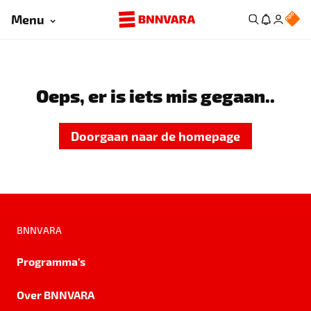
Menu
Oeps, er is iets mis gegaan..
Doorgaan naar de homepage
BNNVARA
Programma's
Over BNNVARA