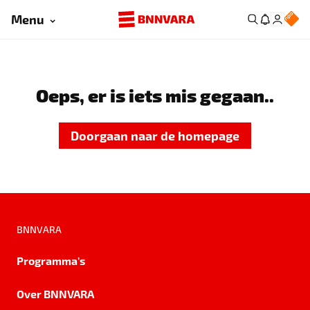
Menu
Oeps, er is iets mis gegaan..
Doorgaan naar de homepage
BNNVARA
Programma's
Over BNNVARA