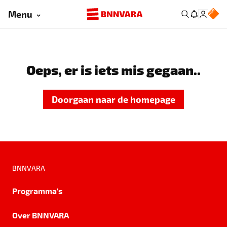
Menu
Oeps, er is iets mis gegaan..
Doorgaan naar de homepage
BNNVARA
Programma's
Over BNNVARA