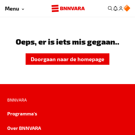
Menu
Oeps, er is iets mis gegaan..
Doorgaan naar de homepage
BNNVARA
Programma's
Over BNNVARA