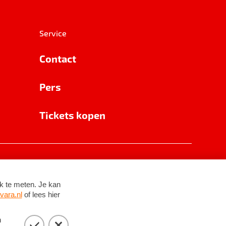
Service
Contact
Pers
Tickets kopen
RSIN 8531 62 402