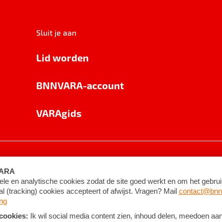
Sluit je aan
Lid worden
BNNVARA-account
VARAgids
voorwaarden
©
2026
BNNVARA