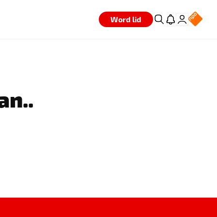
Word lid
an..