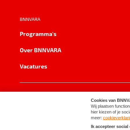
BNNVARA
Programma's
Over BNNVARA
Vacatures
Privacy
Cookie-instellingen
Algemene 