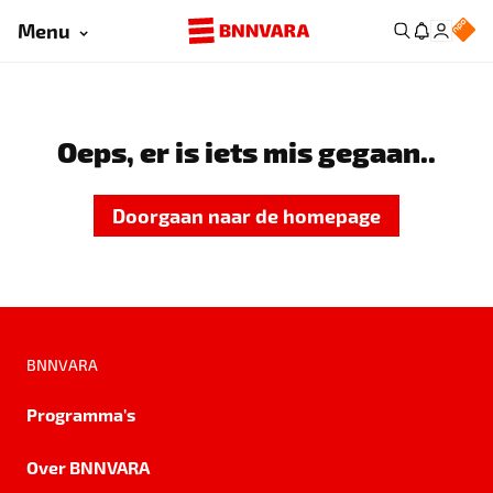
Menu
Oeps, er is iets mis gegaan..
Doorgaan naar de homepage
BNNVARA
Programma's
Over BNNVARA