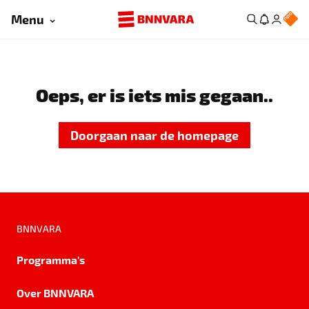
Menu
Oeps, er is iets mis gegaan..
Doorgaan naar de homepage
BNNVARA
Programma's
Over BNNVARA