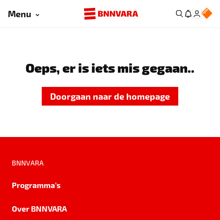
Menu
Oeps, er is iets mis gegaan..
Doorgaan naar de homepage
BNNVARA
Programma's
Over BNNVARA