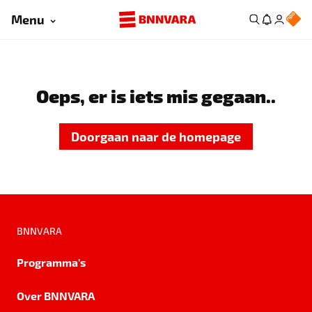
Menu
Oeps, er is iets mis gegaan..
Doorgaan naar de homepage
BNNVARA
Programma's
Over BNNVARA