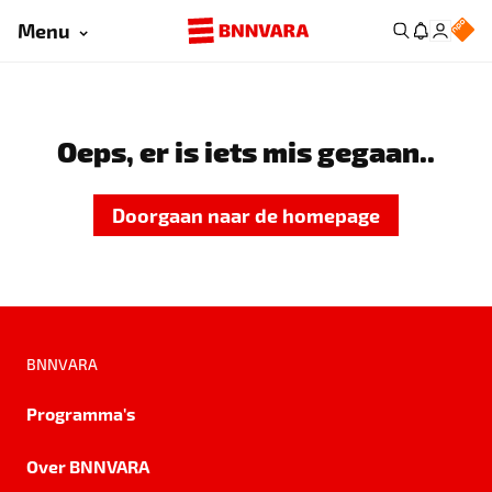
Menu
Oeps, er is iets mis gegaan..
Doorgaan naar de homepage
BNNVARA
Programma's
Over BNNVARA