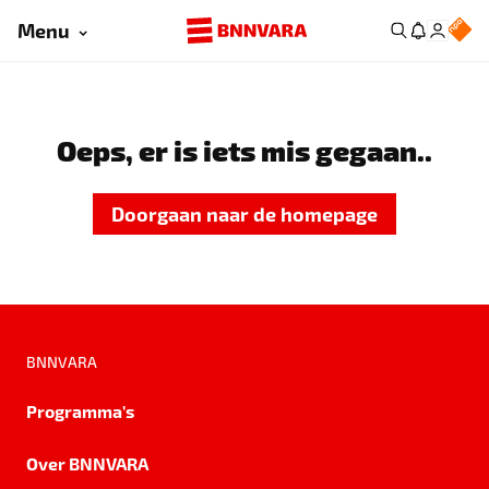
Menu
Oeps, er is iets mis gegaan..
Doorgaan naar de homepage
BNNVARA
Programma's
Over BNNVARA