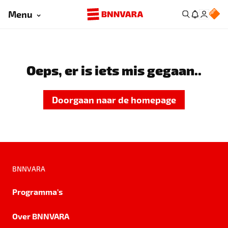
Menu
Oeps, er is iets mis gegaan..
Doorgaan naar de homepage
BNNVARA
Programma's
Over BNNVARA