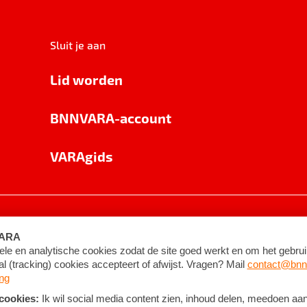
Sluit je aan
Lid worden
BNNVARA-account
VARAgids
voorwaarden
©
2026
BNNVARA