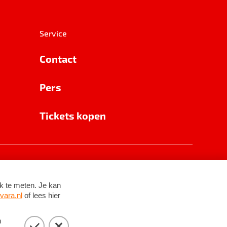
Service
Contact
Pers
Tickets kopen
RSIN 8531 62 402