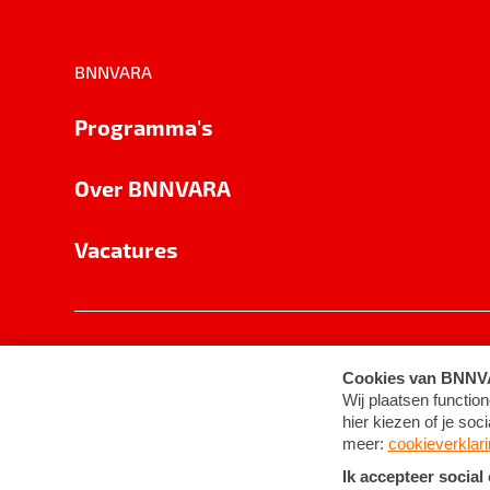
BNNVARA
Programma's
Over BNNVARA
Vacatures
Privacy
Cookie-instellingen
Algemene 