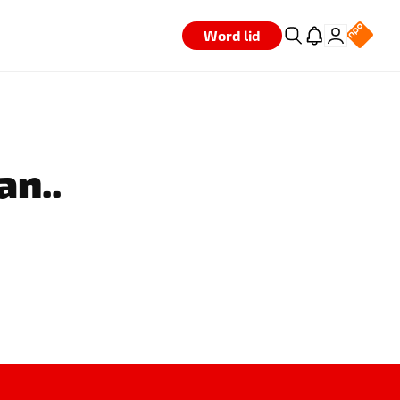
Word lid
an..