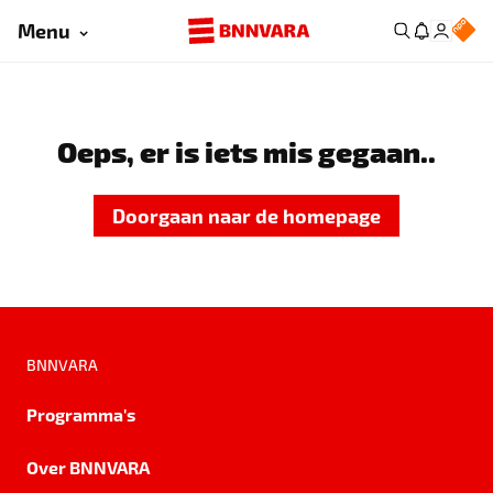
Menu
Oeps, er is iets mis gegaan..
Doorgaan naar de homepage
BNNVARA
Programma's
Over BNNVARA