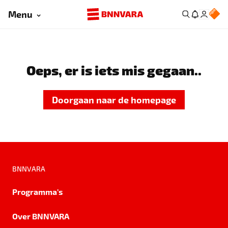
Menu
Oeps, er is iets mis gegaan..
Doorgaan naar de homepage
BNNVARA
Programma's
Over BNNVARA