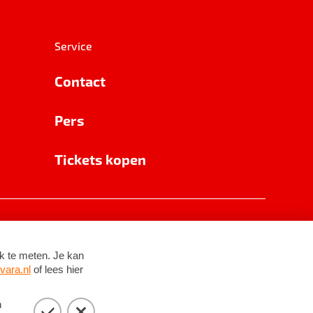
Service
Contact
Pers
Tickets kopen
RSIN 8531 62 402