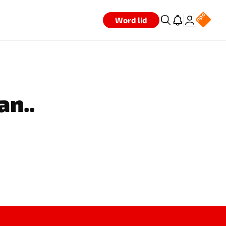
Word lid
an..