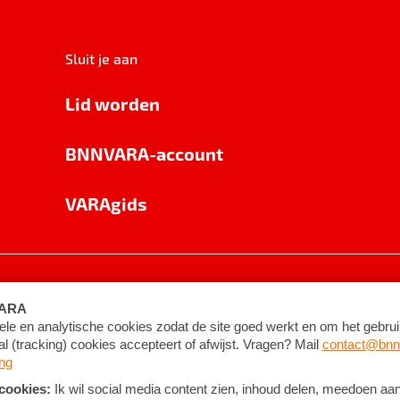
Sluit je aan
Lid worden
BNNVARA-account
VARAgids
voorwaarden
©
2026
BNNVARA