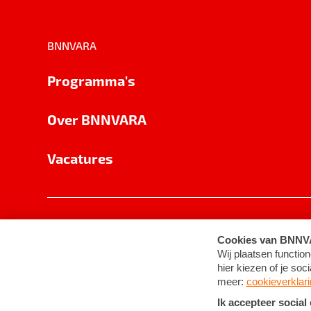
BNNVARA
Programma's
Over BNNVARA
Vacatures
Privacy
Cookie-instellingen
Algemene 