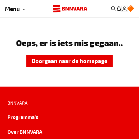
Menu
Oeps, er is iets mis gegaan..
Doorgaan naar de homepage
BNNVARA
Programma's
Over BNNVARA