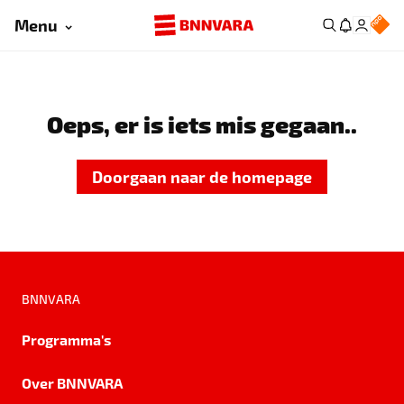
Menu
Oeps, er is iets mis gegaan..
Doorgaan naar de homepage
BNNVARA
Programma's
Over BNNVARA