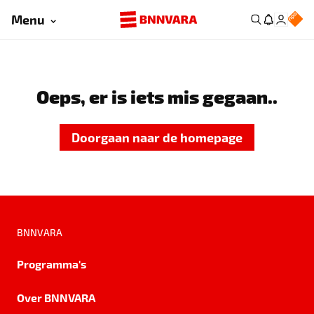
Menu
Oeps, er is iets mis gegaan..
Doorgaan naar de homepage
BNNVARA
Programma's
Over BNNVARA