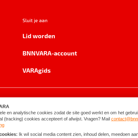
Sluit je aan
Lid worden
BNNVARA-account
VARAgids
voorwaarden
©
2026
BNNVARA