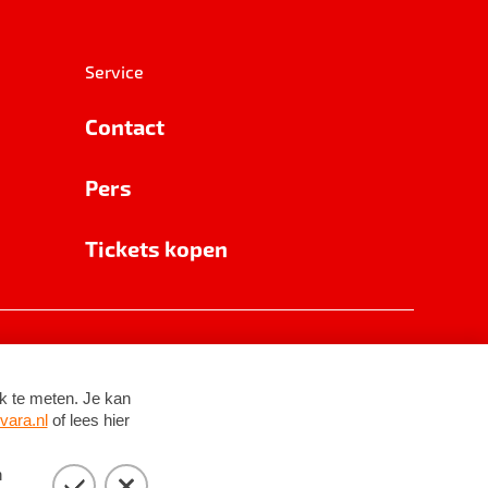
Service
Contact
Pers
Tickets kopen
RSIN 8531 62 402