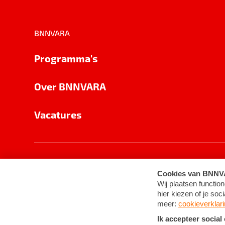
BNNVARA
Programma's
Over BNNVARA
Vacatures
Privacy
Cookie-instellingen
Algemene 