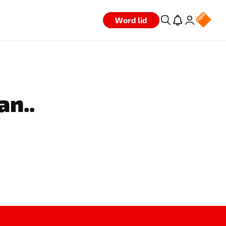
Word lid
an..