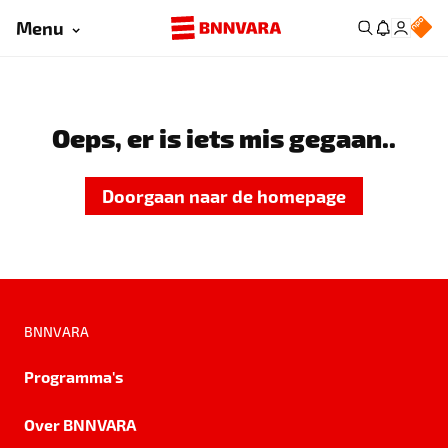
Menu
Oeps, er is iets mis gegaan..
Doorgaan naar de homepage
BNNVARA
Programma's
Over BNNVARA