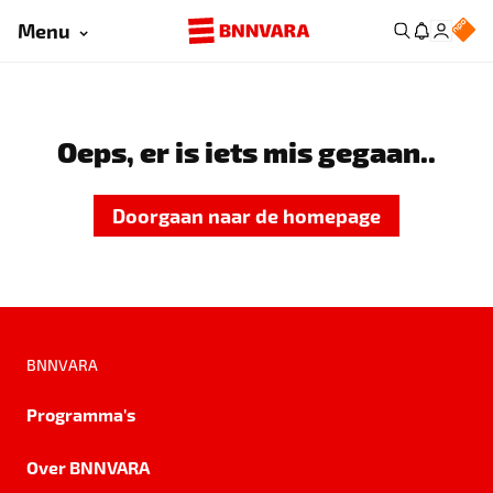
Menu
Oeps, er is iets mis gegaan..
Doorgaan naar de homepage
BNNVARA
Programma's
Over BNNVARA