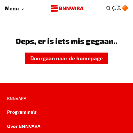
Menu
Oeps, er is iets mis gegaan..
Doorgaan naar de homepage
BNNVARA
Programma's
Over BNNVARA