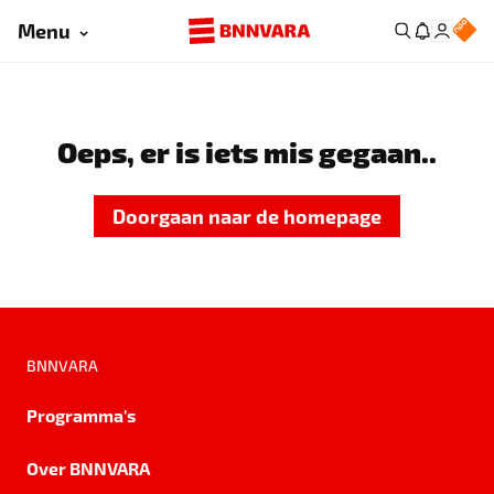
Menu
Oeps, er is iets mis gegaan..
Doorgaan naar de homepage
BNNVARA
Programma's
Over BNNVARA