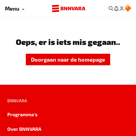
Menu
Oeps, er is iets mis gegaan..
Doorgaan naar de homepage
BNNVARA
Programma's
Over BNNVARA