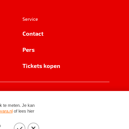
Service
Contact
Pers
Tickets kopen
RSIN 8531 62 402