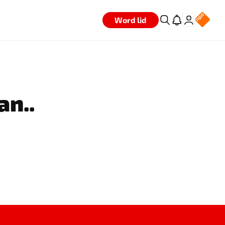
Word lid
an..