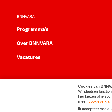
BNNVARA
Programma's
Over BNNVARA
Vacatures
Privacy
Cookie-instellingen
Algemene 