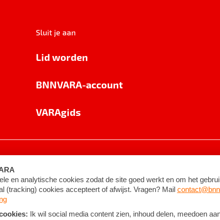
Sluit je aan
Lid worden
BNNVARA-account
VARAgids
voorwaarden
©
2026
BNNVARA