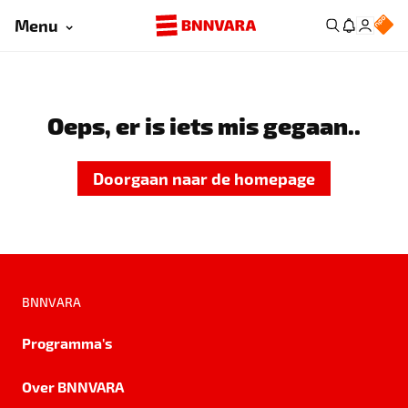
Menu
Oeps, er is iets mis gegaan..
Doorgaan naar de homepage
BNNVARA
Programma's
Over BNNVARA