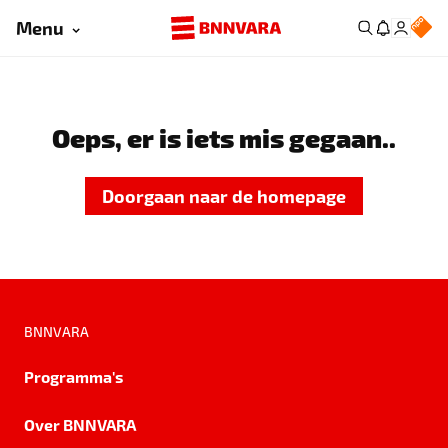
Menu
Oeps, er is iets mis gegaan..
Doorgaan naar de homepage
BNNVARA
Programma's
Over BNNVARA