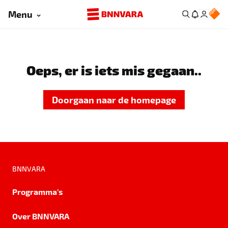
Menu
Oeps, er is iets mis gegaan..
Doorgaan naar de homepage
BNNVARA
Programma's
Over BNNVARA