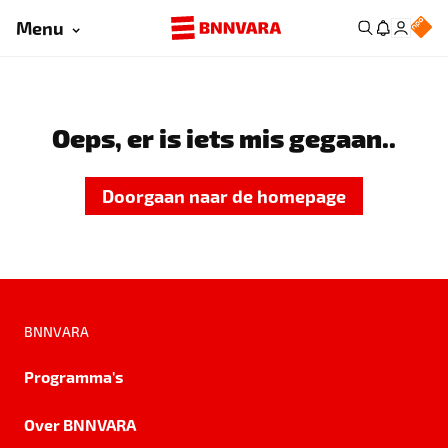
Menu
Oeps, er is iets mis gegaan..
Doorgaan naar de homepage
BNNVARA
Programma's
Over BNNVARA