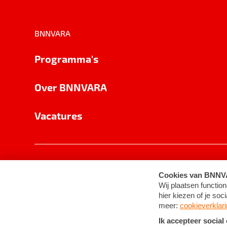
BNNVARA
Programma's
Over BNNVARA
Vacatures
Privacy
Cookie-instellingen
Algemene 