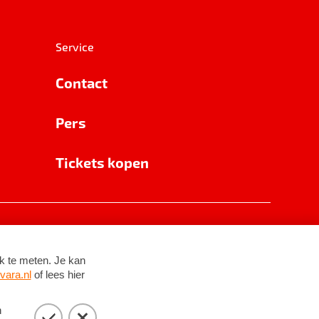
Service
Contact
Pers
Tickets kopen
RSIN 8531 62 402