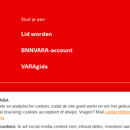
Sluit je aan
Lid worden
BNNVARA-account
VARAgids
voorwaarden
©
2026
BNNVARA