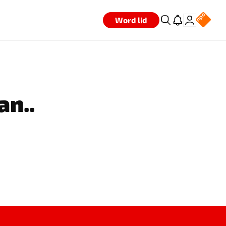
Word lid
an..