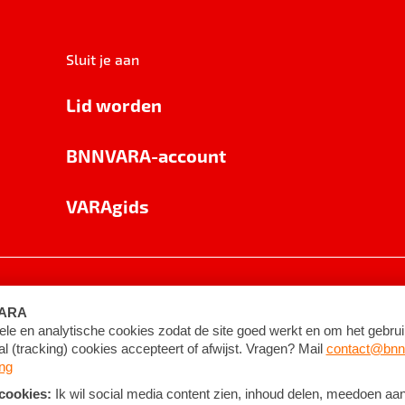
Sluit je aan
Lid worden
BNNVARA-account
VARAgids
voorwaarden
©
2026
BNNVARA