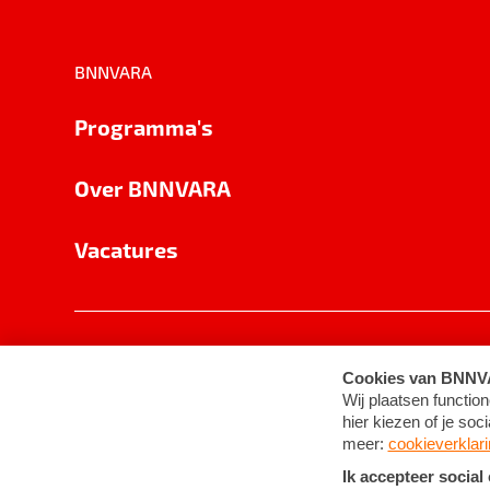
BNNVARA
Programma's
Over BNNVARA
Vacatures
Privacy
Cookie-instellingen
Algemene 