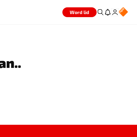
Word lid
an..