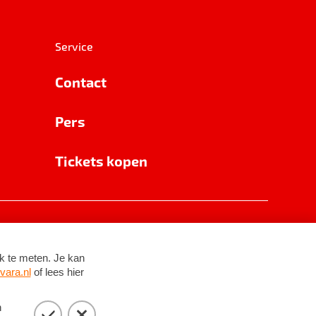
Service
Contact
Pers
Tickets kopen
RSIN 8531 62 402