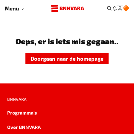
Menu
Oeps, er is iets mis gegaan..
Doorgaan naar de homepage
BNNVARA
Programma's
Over BNNVARA