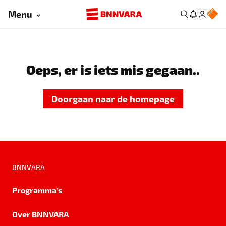
Menu
Oeps, er is iets mis gegaan..
Doorgaan naar de homepage
BNNVARA
Programma's
Over BNNVARA