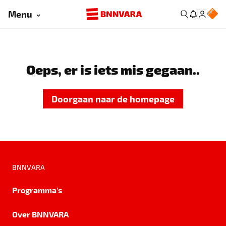
Menu
Oeps, er is iets mis gegaan..
Doorgaan naar de homepage
BNNVARA
Programma's
Over BNNVARA