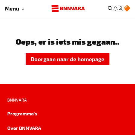
Menu
Oeps, er is iets mis gegaan..
Doorgaan naar de homepage
BNNVARA
Programma's
Over BNNVARA