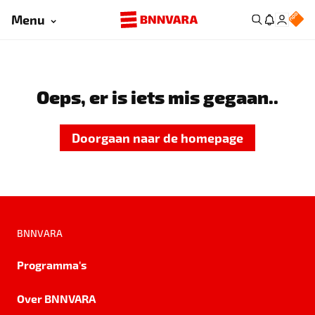
Menu
Oeps, er is iets mis gegaan..
Doorgaan naar de homepage
BNNVARA
Programma's
Over BNNVARA