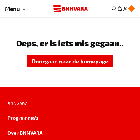
Menu
Oeps, er is iets mis gegaan..
Doorgaan naar de homepage
BNNVARA
Programma's
Over BNNVARA